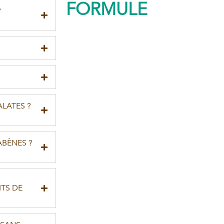
FORMULE
?
ALATES ?
ABÈNES ?
ITS DE