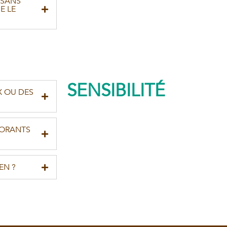
 SANS
E LE
SENSIBILITÉ
X OU DES
LORANTS
EN ?