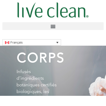
Français
CORPS
Infusés
d’ingrédients
botaniques certifiés
biologiques, les
nettoyants corporels
®
Live Clean
purifient