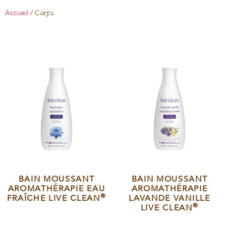
la peau, tandis que
Accueil
/ Corps
nos lotions
corporelles en
prennent soin.
BAIN MOUSSANT
BAIN MOUSSANT
AROMATHÉRAPIE EAU
AROMATHÉRAPIE
®
FRAÎCHE LIVE CLEAN
LAVANDE VANILLE
®
LIVE CLEAN