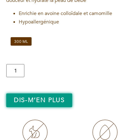
douceur et hydrate la peau de bébé
Enrichie en avoine colloïdale et camomille
Hypoallergénique
300 ML
DIS-M’EN PLUS