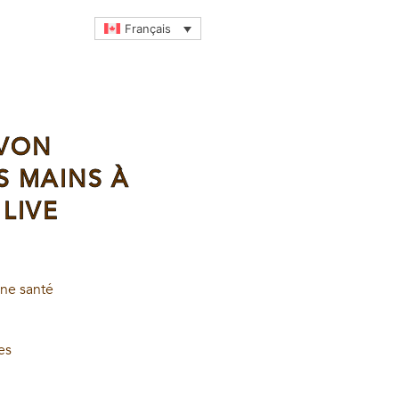
Français
AVON
S MAINS À
 LIVE
ine santé
es